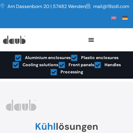
Am Dassenborn 20 | 57482 Wenden
mail@19zoll.com
Aluminium enclosures
Plastic enclosures
Cooling solutions
Front panels
Handles
Processing
Kühl
lösungen