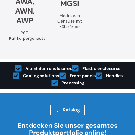
AWA,
MGSI
AWN,
Modulares
AWP
Gehäuse mit
Kühlkörper
IP67-
Kühlkörpergehäuse
Aluminium enclosures
Plastic enclosures
Cooling solutions
Front panels
Handles
Processing
Katalog
Entdecken Sie unser gesamtes
Produktportfolio online!