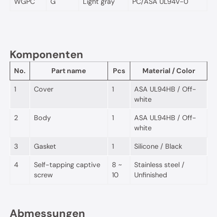
WGPC
G
Light gray
PC/ASA UL94V-0
Komponenten
No.
Part name
Pcs
Material / Color
1
Cover
1
ASA UL94HB / Off-
white
2
Body
1
ASA UL94HB / Off-
white
3
Gasket
1
Silicone / Black
4
Self-tapping captive
8 ~
Stainless steel /
screw
10
Unfinished
Abmessungen