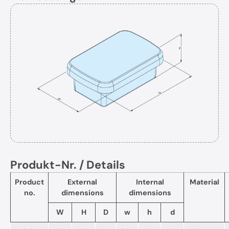
Produkt-Nr. / Details
Product
External
Internal
Material
no.
dimensions
dimensions
W
H
D
w
h
d