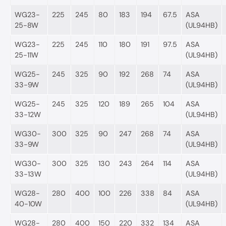
WG23-
225
245
80
183
194
67.5
ASA
25-8W
(UL94HB)
WG23-
225
245
110
180
191
97.5
ASA
25-11W
(UL94HB)
WG25-
245
325
90
192
268
74
ASA
33-9W
(UL94HB)
WG25-
245
325
120
189
265
104
ASA
33-12W
(UL94HB)
WG30-
300
325
90
247
268
74
ASA
33-9W
(UL94HB)
WG30-
300
325
130
243
264
114
ASA
33-13W
(UL94HB)
WG28-
280
400
100
226
338
84
ASA
40-10W
(UL94HB)
WG28-
280
400
150
220
332
134
ASA