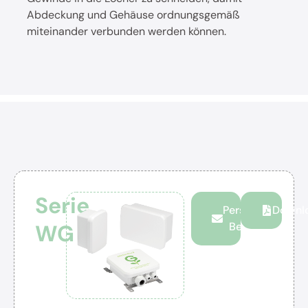
Abdeckung und Gehäuse ordnungsgemäß
miteinander verbunden werden können.
Serie
Persönliche
Downl
WG
Beratung