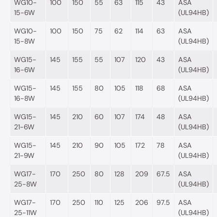
WG10-
100
150
55
63
115
43
ASA
15-6W
(UL94HB)
WG10-
100
150
75
62
114
63
ASA
15-8W
(UL94HB)
WG15-
145
155
55
107
120
43
ASA
16-6W
(UL94HB)
WG15-
145
155
80
105
118
68
ASA
16-8W
(UL94HB)
WG15-
145
210
60
107
174
48
ASA
21-6W
(UL94HB)
WG15-
145
210
90
105
172
78
ASA
21-9W
(UL94HB)
WG17-
170
250
80
128
209
67.5
ASA
25-8W
(UL94HB)
WG17-
170
250
110
125
206
97.5
ASA
25-11W
(UL94HB)