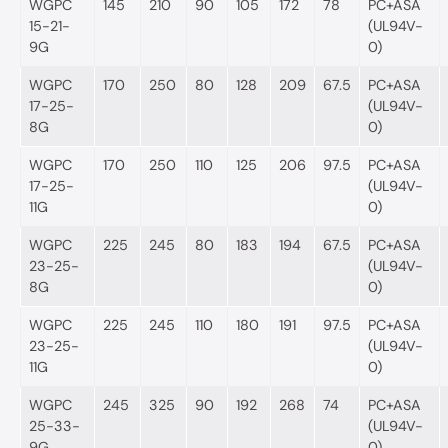
WGPC
145
210
90
105
172
78
PC+ASA
15-21-
(UL94V-
9G
0)
WGPC
170
250
80
128
209
67.5
PC+ASA
17-25-
(UL94V-
8G
0)
WGPC
170
250
110
125
206
97.5
PC+ASA
17-25-
(UL94V-
11G
0)
WGPC
225
245
80
183
194
67.5
PC+ASA
23-25-
(UL94V-
8G
0)
WGPC
225
245
110
180
191
97.5
PC+ASA
23-25-
(UL94V-
11G
0)
WGPC
245
325
90
192
268
74
PC+ASA
25-33-
(UL94V-
9G
0)