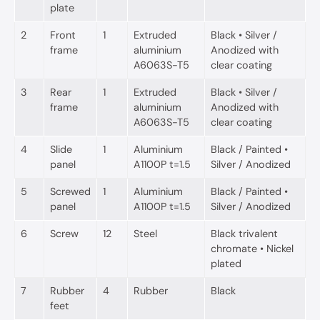
plate
2
Front
1
Extruded
Black • Silver /
frame
aluminium
Anodized with
A6063S-T5
clear coating
3
Rear
1
Extruded
Black • Silver /
frame
aluminium
Anodized with
A6063S-T5
clear coating
4
Slide
1
Aluminium
Black / Painted •
panel
A1100P t=1.5
Silver / Anodized
5
Screwed
1
Aluminium
Black / Painted •
panel
A1100P t=1.5
Silver / Anodized
6
Screw
12
Steel
Black trivalent
chromate • Nickel
plated
7
Rubber
4
Rubber
Black
feet