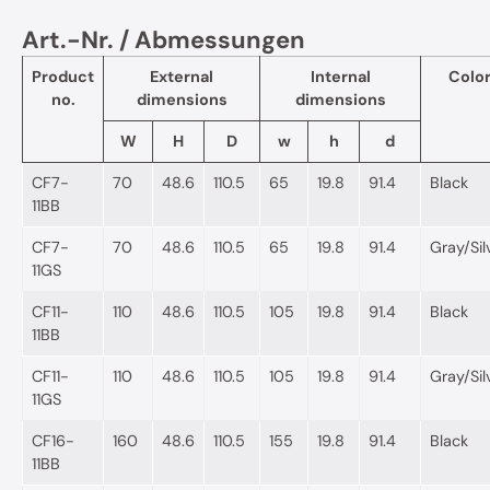
Art.-Nr. / Abmessungen
Product
External
Internal
Colo
no.
dimensions
dimensions
W
H
D
w
h
d
CF7-
70
48.6
110.5
65
19.8
91.4
Black
11BB
CF7-
70
48.6
110.5
65
19.8
91.4
Gray/Sil
11GS
CF11-
110
48.6
110.5
105
19.8
91.4
Black
11BB
CF11-
110
48.6
110.5
105
19.8
91.4
Gray/Sil
11GS
CF16-
160
48.6
110.5
155
19.8
91.4
Black
11BB