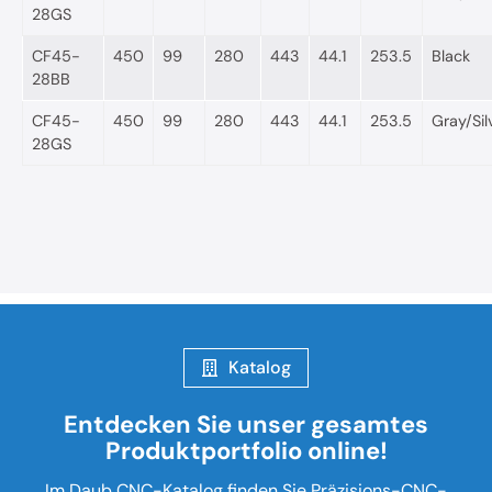
28GS
CF45-
450
99
280
443
44.1
253.5
Black
28BB
CF45-
450
99
280
443
44.1
253.5
Gray/Sil
28GS
Katalog
Entdecken Sie unser gesamtes
Produktportfolio online!
Im Daub CNC-Katalog finden Sie Präzisions-CNC-