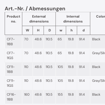
Art.-Nr. / Abmessungen
Product
External
Internal
Colo
no.
dimensions
dimensions
W
H
D
w
h
d
CF7-
70
48.6
110.5
65
19.8
91.4
Black
11BB
CF7-
70
48.6
110.5
65
19.8
91.4
Gray/Sil
11GS
CF11-
110
48.6
110.5
105
19.8
91.4
Black
11BB
CF11-
110
48.6
110.5
105
19.8
91.4
Gray/Sil
11GS
CF16-
160
48.6
110.5
155
19.8
91.4
Black
11BB