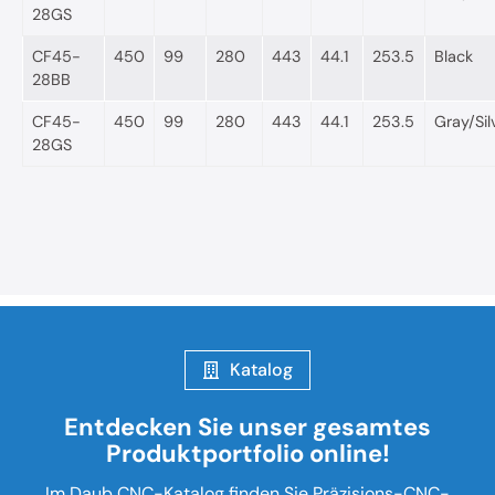
28GS
CF45-
450
99
280
443
44.1
253.5
Black
28BB
CF45-
450
99
280
443
44.1
253.5
Gray/Sil
28GS
Katalog
Entdecken Sie unser gesamtes
Produktportfolio online!
Im Daub CNC-Katalog finden Sie Präzisions-CNC-