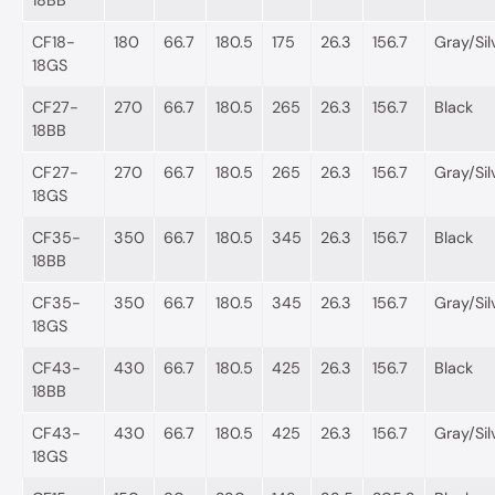
18BB
CF18-
180
66.7
180.5
175
26.3
156.7
Gray/Sil
18GS
CF27-
270
66.7
180.5
265
26.3
156.7
Black
18BB
CF27-
270
66.7
180.5
265
26.3
156.7
Gray/Sil
18GS
CF35-
350
66.7
180.5
345
26.3
156.7
Black
18BB
CF35-
350
66.7
180.5
345
26.3
156.7
Gray/Sil
18GS
CF43-
430
66.7
180.5
425
26.3
156.7
Black
18BB
CF43-
430
66.7
180.5
425
26.3
156.7
Gray/Sil
18GS