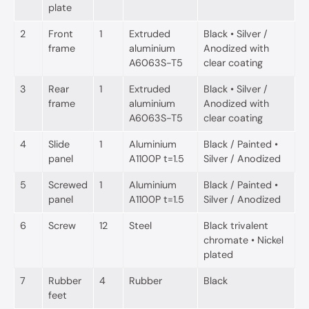
plate
2
Front
1
Extruded
Black • Silver /
frame
aluminium
Anodized with
A6063S-T5
clear coating
3
Rear
1
Extruded
Black • Silver /
frame
aluminium
Anodized with
A6063S-T5
clear coating
4
Slide
1
Aluminium
Black / Painted •
panel
A1100P t=1.5
Silver / Anodized
5
Screwed
1
Aluminium
Black / Painted •
panel
A1100P t=1.5
Silver / Anodized
6
Screw
12
Steel
Black trivalent
chromate • Nickel
plated
7
Rubber
4
Rubber
Black
feet