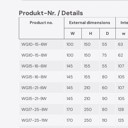
Produkt-Nr. / Details
Product no.
External dimensions
Int
W
H
D
w
WG10-15-6W
100
150
55
63
WG10-15-8W
100
150
75
62
WG15-16-6W
145
155
55
107
WG15-16-8W
145
155
80
105
WG15-21-6W
145
210
60
107
WG15-21-9W
145
210
90
105
WG17-25-8W
170
250
80
128
WG17-25-11W
170
250
110
125