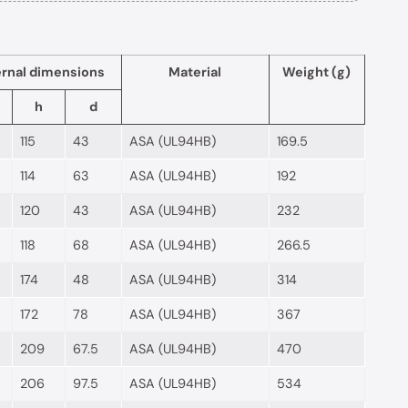
ernal dimensions
Material
Weight (g)
h
d
115
43
ASA (UL94HB)
169.5
114
63
ASA (UL94HB)
192
120
43
ASA (UL94HB)
232
118
68
ASA (UL94HB)
266.5
174
48
ASA (UL94HB)
314
172
78
ASA (UL94HB)
367
209
67.5
ASA (UL94HB)
470
206
97.5
ASA (UL94HB)
534