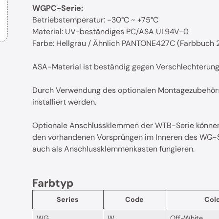
WGPC-Serie:
Betriebstemperatur: -30°C ~ +75°C
Material: UV-beständiges PC/ASA UL94V-0
Farbe: Hellgrau / Ähnlich PANTONE427C (Farbbuch 
ASA-Material ist beständig gegen Verschlechterung
Durch Verwendung des optionalen Montagezubehör
installiert werden.
Optionale Anschlussklemmen der WTB-Serie können
den vorhandenen Vorsprüngen im Inneren des WG-Se
auch als Anschlussklemmenkasten fungieren.
Farbtyp
Series
Code
Col
WG
W
Off-White