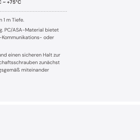
C ~ +75°C
 1 m Tiefe.
g. PC/ASA-Material bietet
or-Kommunikations- oder
nd einen sicheren Halt zur
schaftsschrauben zunächst
ngsgemäß miteinander