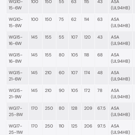
WG10-
100
150
55
63
115
43
ASA
15-6W
(UL94HB)
WG10-
100
150
75
62
114
63
ASA
15-8W
(UL94HB)
WG15-
145
155
55
107
120
43
ASA
16-6W
(UL94HB)
WG15-
145
155
80
105
118
68
ASA
16-8W
(UL94HB)
WG15-
145
210
60
107
174
48
ASA
21-6W
(UL94HB)
WG15-
145
210
90
105
172
78
ASA
21-9W
(UL94HB)
WG17-
170
250
80
128
209
67.5
ASA
25-8W
(UL94HB)
WG17-
170
250
110
125
206
97.5
ASA
25-11W
(UL94HB)