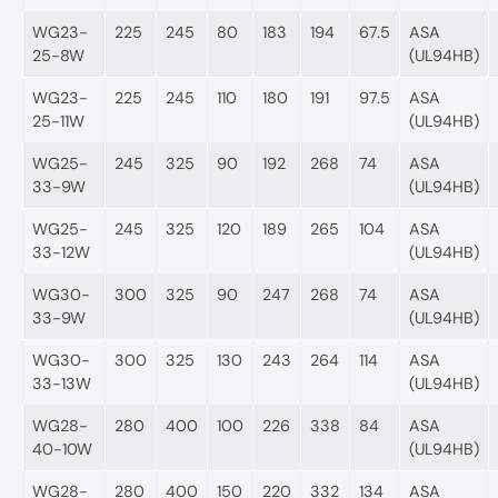
WG23-
225
245
80
183
194
67.5
ASA
25-8W
(UL94HB)
WG23-
225
245
110
180
191
97.5
ASA
25-11W
(UL94HB)
WG25-
245
325
90
192
268
74
ASA
33-9W
(UL94HB)
WG25-
245
325
120
189
265
104
ASA
33-12W
(UL94HB)
WG30-
300
325
90
247
268
74
ASA
33-9W
(UL94HB)
WG30-
300
325
130
243
264
114
ASA
33-13W
(UL94HB)
WG28-
280
400
100
226
338
84
ASA
40-10W
(UL94HB)
WG28-
280
400
150
220
332
134
ASA