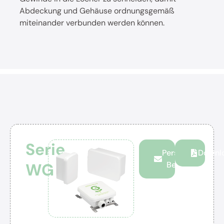
Abdeckung und Gehäuse ordnungsgemäß
miteinander verbunden werden können.
Serie
Persönliche
Downl
WG
Beratung