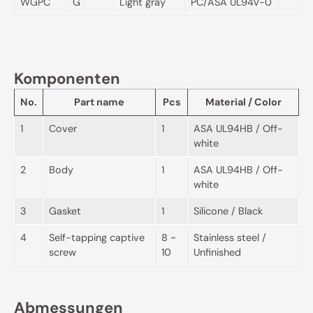
WGPC
G
Light gray
PC/ASA UL94V-0
Komponenten
No.
Part name
Pcs
Material / Color
1
Cover
1
ASA UL94HB / Off-
white
2
Body
1
ASA UL94HB / Off-
white
3
Gasket
1
Silicone / Black
4
Self-tapping captive
8 ~
Stainless steel /
screw
10
Unfinished
Abmessungen