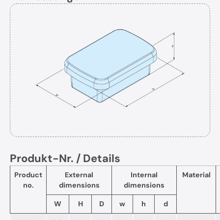
Produkt-Nr. / Details
Product
External
Internal
Material
no.
dimensions
dimensions
W
H
D
w
h
d