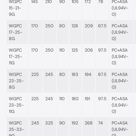
WGPC
145
210
90
105
172
78
PC+ASA
15-21-
(UL94V-
9G
0)
WGPC
170
250
80
128
209
67.5
PC+ASA
17-25-
(UL94V-
8G
0)
WGPC
170
250
110
125
206
97.5
PC+ASA
17-25-
(UL94V-
11G
0)
WGPC
225
245
80
183
194
67.5
PC+ASA
23-25-
(UL94V-
8G
0)
WGPC
225
245
110
180
191
97.5
PC+ASA
23-25-
(UL94V-
11G
0)
WGPC
245
325
90
192
268
74
PC+ASA
25-33-
(UL94V-
9G
0)